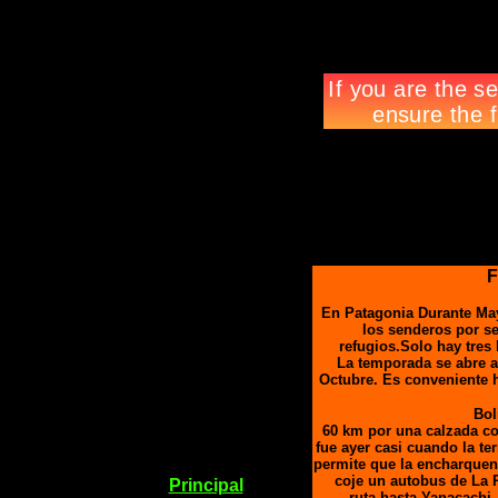
F
En Patagonia Durante May
los senderos por s
refugios.Solo hay tres
La temporada se abre a
Octubre. Es conveniente 
Bol
60 km por una calzada co
fue ayer casi cuando la t
permite que la encharquen
coje un autobus de La P
Principal
ruta hasta Yanacachi