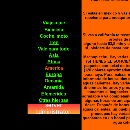
Si estas en mexico y vas a
repelente para mosquitos
Viaje a pie
Bicicleta
Si vas a california te rec
Coche, moto
arboles de 
Tren
alguno hasta 83,8 mts y u
si, olvidate de pasar po
Vale para todo
Asia
Machupicchu. Hay varias m
Africa
(SI TIENES EL SUFICI
paquetes con ticket de t
America
(120 dólares aproximadame
Europa
para haya. Para realizar 
informarte de las salidas 
Oceania
aguas calientes, hay varia
Antartida
diferentes horarios y pre
tomamos el bagpacker 15
Efemerides
agradable y va completamen
Otras hierbas
algunas horas de anticip
ticket. Después de hora
aguas calientes, un puebl
preocupes hay variad
quedamos en un hostal po
agua cal