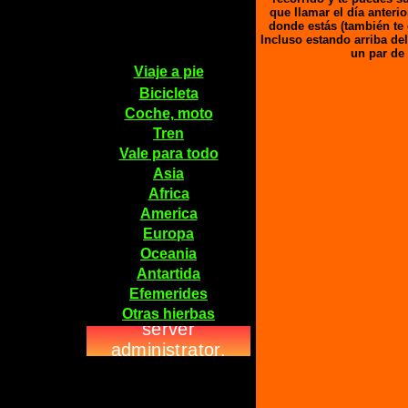
que llamar el día anteri
donde estás (también te 
Incluso estando arriba del
un par de 
Viaje a pie
Bicicleta
Coche, moto
Tren
Vale para todo
Asia
Africa
America
Europa
Oceania
Antartida
Efemerides
Otras hierbas