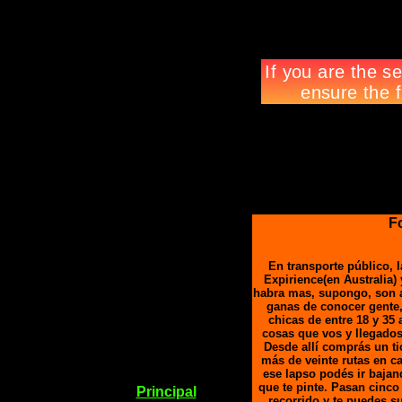
F
En transporte público, 
Expirience(en Australia)
habra mas, supongo, son 
ganas de conocer gente,
chicas de entre 18 y 35
cosas que vos y llegados
Desde allí comprás un ti
más de veinte rutas en ca
ese lapso podés ir bajan
que te pinte. Pasan cinc
Principal
recorrido y te puedes su