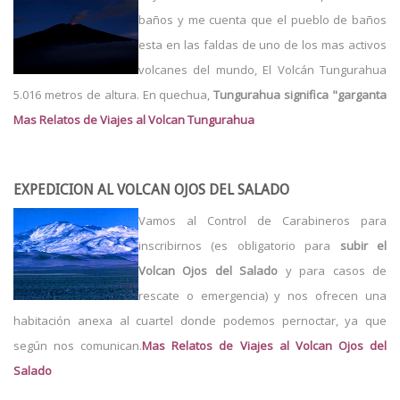
baños y me cuenta que el pueblo de baños
esta en las faldas de uno de los mas activos
volcanes del mundo, El Volcán Tungurahua
5.016 metros de altura. En quechua,
Tungurahua significa "garganta
Mas Relatos de Viajes al Volcan Tungurahua
EXPEDICION AL VOLCAN OJOS DEL SALADO
Vamos al Control de Carabineros para
inscribirnos (es obligatorio para
subir el
Volcan Ojos del Salado
y para casos de
rescate o emergencia) y nos ofrecen una
habitación anexa al cuartel donde podemos pernoctar, ya que
según nos comunican.
Mas Relatos de Viajes al Volcan Ojos del
Salado