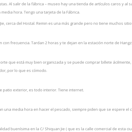
. Al salir de la fábrica – museo hay una tienda de artículos caros y al sali
 media hora. Tengo una tarjeta de la Fábrica.
Jie, cerca del Hostal. Remin es una más grande pero no tiene muchos sitio
 con frecuencia. Tardan 2 horas y te dejan en la estación norte de Hangz
 Norte que está muy bien organizada y se puede comprar billete ácilmente,
dor, por lo que es cómodo.
patio exterior, es todo interior. Tiene internet.
dan una media hora en hacer el pescado, siempre piden que se espere el 
idad buenísima en la C/ Shiquan Jie ( que es la calle comercial de esta ciu