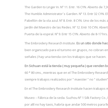
The Garden to Linger In. Nº 11. Entr. 16 CYN. Abierto de 7,
The Humble Administrator´s Garden. Nº 13. Entr 32 CYN. E
Pabellón de la ola azul. Nº 8. Entr. 8 CYN. Uno de los más 
Jardín del Maestro de las Redes. Nº 12. Entr 10 CYN. Abiert
Puerta de la espiral. Nº 9. Entr 15 CYN. Abierto de 8-17 hr
The Embroidery Research Institute.
Es un sitio donde h
bien organizado para el turismo en grupos, no cobran en
señales ) hay una tienda con los trabajos que se hacen.
En Sichuan está la tienda ( muy pequeña ) que venden 
60 * 80 cms., mientras que en el The Embroidery Research
siempre trabajos realizados por “ maester “ no “ studien
En el The Embroidery Research Institute hacen trabajos 
Museo – Fábrica de la seda. Suzhou Nº 1 Silk Factory Co.,
por allí no hay taxis, habría que andar 500 metros para ll