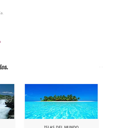
a.
a
os.
ISLAS DEL MUNDO