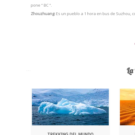
pone “ BC “.
Zhouzhuang:
Es un pueblo a 1 hora en bus de Suzhou, co
La
TREKKING DEL MUNDO