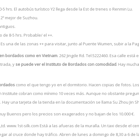
30-5 hrs. El autobús turístico Y2 llega desde la Est de trenes o Renmin Lu.
l 2º mejor de Suzhou.
antiguos.
o de 8-5 hrs. Probable/ el ++.
s. Es una de las zonas ++ para visitar, junto al Puente Wumen, subir a la Pa
acen bordados como en Vietnam
. 262 Jingde Rd. Tel:5222460. Esa calle está 
trada, y
se puede ver el Instituto de Bordados con comodidad
. Hay muchas
bordados
como el que tengo yo en el dormitorio. Hacen copias de fotos. Lo
 Institute cobran como mínimo 10 veces más. Aunque no obstante preguntar 
”. Hay una tarjeta de la tienda en la documentación se llama Su Zhou Jin S
muy Buenos pero los precios son exagerados y no bajan de los 10.000 €.
 Ltd. www.1st-silk.com Está a las afueras de la muralla. Un taxi desde el c
egar al cruce donde hay tráfico. Abren de lunes a domingo de 8,30 a 6 de la