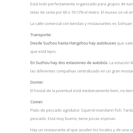
Está todo perfectamente organizado para grupos de turistas
telas de seda por 60 o 70 CYN el metro. El museo se vé en
La calle comercial con tiendas y restaurantes es Sichuan 
Transporte:
Desde Suzhou hasta Hangzhou hay autobuses
que salen
que está lejos.
En Suzhou hay dos estaciones de autobús
. La estación
las diferentes compañias centralizado en un gran mosta
Dormir:
El hostal de la juventud está medianamente bien, no tiene 
Comer:
Plato de pescado agridulce: Squirrel mandarin fish. Tar
pescado. Está muy bueno, tiene pocas espinas.
Hay un restaurante al que acuden los locales y de una cal