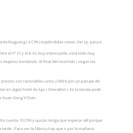
goda Ruiguang ( 6 CYN ) espléndidas vistas. Ver Lp. para ir.
entre el nº 37 y el 6. Es muy interesante, está todo muy
 mujeres bordando. Al final del recorrido ( seguir las
s precios son razonables unos 2.000 € por un paisaje de
en algún hotel de lujo ( Sheratton ). En la tienda pedir
hi Xuan Gong Yi Dian.
entro cuesta 10 CYN y quizás tenga que esperar allí porque
 tarde.. Para ver la fábrica hay que ir por la mañana.