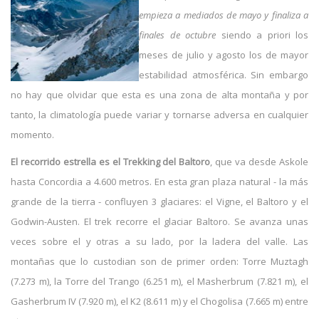
empieza a mediados de mayo y finaliza a
finales de octubre
siendo a priori los
meses de julio y agosto los de mayor
estabilidad atmosférica. Sin embargo
no hay que olvidar que esta es una zona de alta montaña y por
tanto, la climatología puede variar y tornarse adversa en cualquier
momento.
El recorrido estrella es el Trekking del Baltoro
, que va desde Askole
hasta Concordia a 4.600 metros. En esta gran plaza natural - la más
grande de la tierra - confluyen 3 glaciares: el Vigne, el Baltoro y el
Godwin-Austen. El trek recorre el glaciar Baltoro. Se avanza unas
veces sobre el y otras a su lado, por la ladera del valle. Las
montañas que lo custodian son de primer orden: Torre Muztagh
(7.273 m), la Torre del Trango (6.251 m), el Masherbrum (7.821 m), el
Gasherbrum IV (7.920 m), el K2 (8.611 m) y el Chogolisa (7.665 m) entre