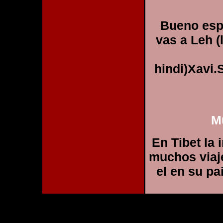
Bueno espe
vas a Leh (
hindi)Xavi.
M
En Tibet la 
muchos viaj
el en su pa