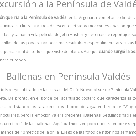
xcursión a la Península de Vald
ón que iría a la Península de Valdés
, en la Argentina, con el único fin de
a mítica, su literatura. De adolescente leí Moby Dick con esa pasión que
idad, y también vi la película de John Huston, y decenas de reportajes so
rillas de las playas. Tampoco me resultaban especialmente atractivas 
e pensar mal de todo el que viste de blanco. Así que
cuando surgió la pos
enero europeo.
Ballenas en Península Valdés
uerto Madryn, ubicado en las costas del Golfo Nuevo al sur de Península Val
rte. De pronto, en el borde del acantilado costero que caracteriza la 
a la distancia los característicos chorros de agua en forma de "V" qu
inoculares, pero la emoción ya era creciente. ¡Ballenas! Seguimos hacia el
maternidad" de las ballenas. Aquí pudimos ver, para nuestra enorme sor
a menos de 10 metros de la orilla. Luego de las fotos de rigor, nos sentam