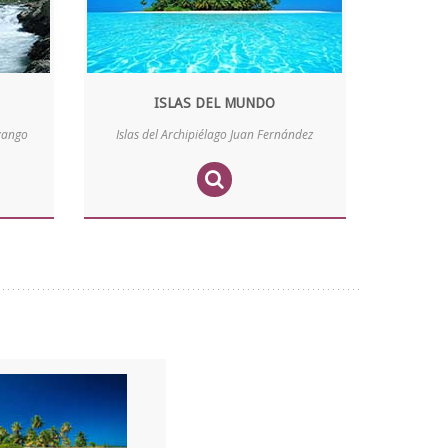
ISLAS DEL MUNDO
avango
Islas del Archipiélago Juan Fernández