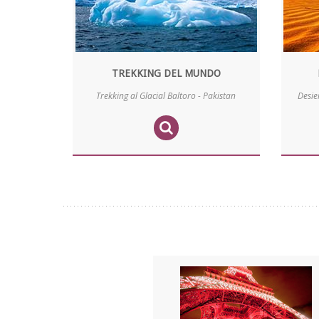
TREKKING DEL MUNDO
Trekking al Glacial Baltoro - Pakistan
Desie