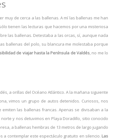
és
 ver muy de cerca a las ballenas. A mí las ballenas me han
 sólo tienen las lecturas que hacemos por una misteriosa
bre las ballenas. Detestaba a las orcas, sí, aunque nada
las ballenas del polo, su blancura me molestaba porque
ibilidad de viajar hasta la Península de Valdés
, no me lo
dés, a orillas del Océano Atlántico. A la mañana siguiente
zona, vimos un grupo de autos detenidos. Curiosos, nos
e emiten las ballenas francas. Apenas se divisaban a la
 norte y nos detuvimos en Playa Doradillo, sitio conocido
presa, a ballenas hembras de 13 metros de largo jugando
os a contemplar este espectáculo gratuito en silencio.
Las