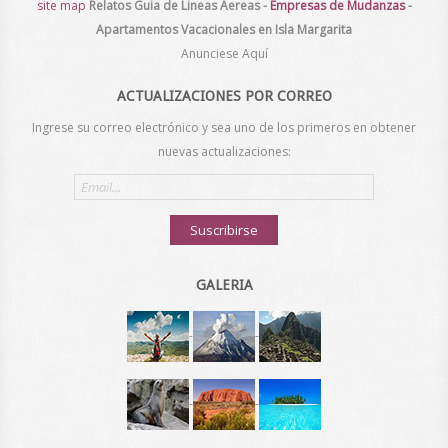
site map
Relatos
Guia de Lineas Aereas
-
Empresas de Mudanzas
-
Apartamentos Vacacionales en Isla Margarita
Anunciese Aquí
ACTUALIZACIONES POR CORREO
Ingrese su correo electrónico y sea uno de los primeros en obtener
nuevas actualizaciones:
Email
address
Suscribirse
GALERIA
-
-
-
-