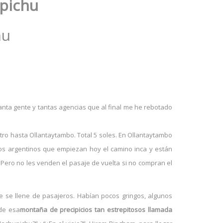
upichu
hu
tanta gente y tantas agencias que al final me he rebotado
otro hasta Ollantaytambo. Total 5 soles. En Ollantaytambo
nos argentinos que empiezan hoy el camino inca y están
Pero no les venden el pasaje de vuelta si no compran el
 se llene de pasajeros. Habían pocos gringos, algunos
 de esa
montaña de precipicios tan estrepitosos llamada