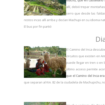
Machu, que en castellano 
allí, debió trepar montañ
cerro que desde las faldas
restos incas allí arriba y decían Machupi en su idioma nata
El bus por fin partió
Di
El Camino del Inca descubi
circuitos que existen en Am
puede llegar en tren o en b
último acceso permite acor
que el Camino del Inca er
que separan al Km. 82 de la ciudadela de Machupichu, n