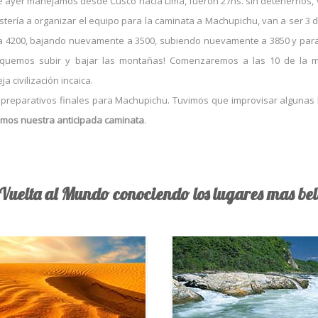
e ayer manejamos desde Cusco hacia Lima, fueron 27hs. sin detenernos, 
stería a organizar el equipo para la caminata a Machupichu, van a ser 3 d
a 4200, bajando nuevamente a 3500, subiendo nuevamente a 3850 y para 
ctiquemos subir y bajar las montañas! Comenzaremos a las 10 de la 
a civilización incaica.
preparativos finales para Machupichu. Tuvimos que improvisar algunas 
mos nuestra anticipada caminata
.
 Vuelta al Mundo conociendo los lugares mas bell