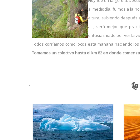
Hoy fue un largo día. Desd
al mediodía, fuimos a la ho
altura, subiendo después 
allí, será mejor que pra
entusiasmado por ver la viej
Todos corríamos como locos esta mañana haciendo los 
Tomamos un colectivo hasta el km 82 en donde comenza
La