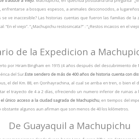
se traduce a Viejo
. Machupichu, en quechua postularía una pregunta “¿Ma
as, enfrentarse a bosques espesos, a animales desconocidos, a lugareño
 se ve inaccesible? Las historias cuentas que fueron las familias de l
l: “En el viejo”. “¿Machupichu restosincata?” : “¿Restos incaicos en el viej
ario de la Expedicion a Machupi
erto por Hiram Bingham en 1915 (4 años después del descubrimiento de M
érica del Sur.
Este sendero de más de 400 años de historia cuenta con dis
us, el del Km. 88, en Qorihayrachina, al cual se arriba en tren, o bien el
tar el trayecto de 4 a 2 días, ofreciendo un numero inferior de ruinas a 
a el único acceso a la ciudad sagrada de Machupichu
, en tiempos del imp
o obstante algunos aun afirman que son menos de 40 los kilómetros.
De Guayaquil a Machupichu