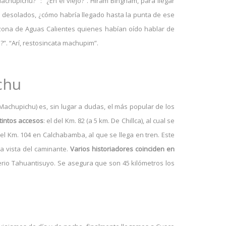
chupichu?” : “¿En el viejo?”. Hiram Bingham, para llegar
s desolados, ¿cómo habría llegado hasta la punta de ese
a zona de Aguas Calientes quienes habían oído hablar de
o?”. “Arí, restosincata machupim”.
chu
achupichu) es, sin lugar a dudas, el más popular de los
tintos accesos
: el del Km. 82 (a 5 km. De Chillca), al cual se
 del Km. 104 en Calchabamba, al que se llega en tren. Este
la vista del caminante.
Varios historiadores coinciden en
erio Tahuantisuyo. Se asegura que son 45 kilómetros los