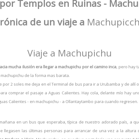
 por Templos en Ruinas - Mach
rónica de un viaje a
Machupicc
Viaje a Machupichu
acia mucha ilusión era llegar a machupichu por el camino inca
, pero hay 
ir machupichu de la forma mas barata.
e por 2 soles me deja en el Terminal de bus para ir a Urubamba y de allí 
 para comprar el pasaje a Aguas Calientes. Hay cola, delante mío hay u
uas Calientes - en machupichu - a Ollantaytambo para cuando regresen. 
 mañana en un bus que esperaba, típica de nuestro adorado país, a que
e llegasen las últimas personas para arrancar de una vez a la altura