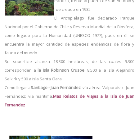
Pacífico, frente al puerto de San Antonio y
fue creado en 1935.
El Archipiélago fue declarado Parque
Nacional por el Gobierno de Chile y Reserva Mundial de la Biosfera,
como legado para la Humanidad (UNESCO 1977), pues en él se
encuentra la mayor cantidad de especies endémicas de flora y
fauna del mundo.
Su superficie alcanza 18.300 hectáreas, de las cuales 9.300
corresponden a
la Isla Robinson Crusoe,
8.500 a la isla Alejandro
Selkirk y 500 a isla Santa Clara.
Como llegar .:
Santiago - Juan Fernández
: vía aérea. Valparaíso - Juan
Fernández: vía marítima.
Mas Relatos de Viajes a la Isla de Juan
Fernandez